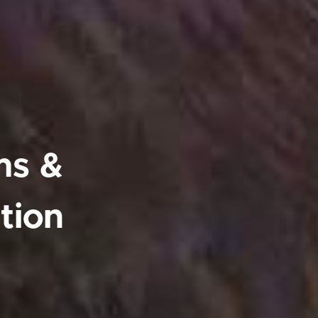
ms &
tion